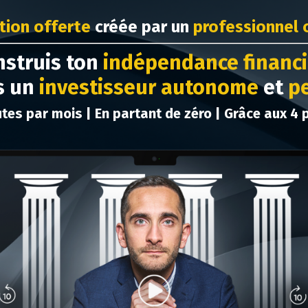
tion offerte
créée par un
professionnel c
struis ton
indépendance financi
s un
investisseur
autonome
et
p
tes par mois | En partant de zéro | Grâce aux 4 p