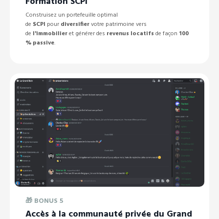
Formation SCPI
Construisez un portefeuille optimal
de
SCPI
pour
diversifier
votre patrimoine vers
de
l'immobilier
et générer des
revenus locatifs
de façon
100
% passive
.
🎁
BONUS 5
Accès à la communauté privée du Grand