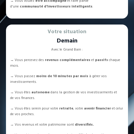
→ Vous voulez
être accompagné
et
faire partie
d'une
communauté d'investisseurs intelligents
.
Votre situation
Demain
Avec le Grand Bain :
→ Vous percevez des
revenus complémentaires
et
passifs
chaque
mois.
→ Vous passez
moins de 10 minutes
par mois
à gérer vos
investissements.
→
Vous êtes
autonome
dans la gestion de vos investissements et
de vos finances.
→ Vous êtes serein pour votre
retraite
, votre
avenir financier
et celui
de vos proches
.
→
Vos revenus et votre patrimoine sont
diversifiés.