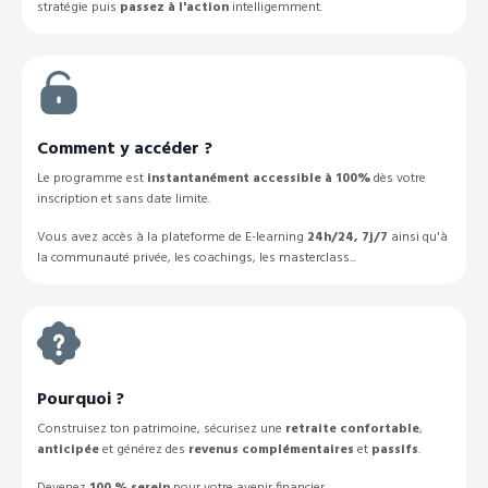
stratégie puis
passez à l'action
intelligemment.
Comment y accéder ?
Le programme est
instantanément accessible à 100%
dès votre
inscription et sans date limite.
Vous avez accès à la plateforme de E-learning
24h/24, 7j/7
ainsi qu'à
la communauté privée, les coachings, les masterclass...
Pourquoi ?
Construisez ton patrimoine, sécurisez une
retraite confortable
,
anticipée
et générez des
revenus complémentaires
et
passifs
.
Devenez
100 % serein
pour votre avenir financier.